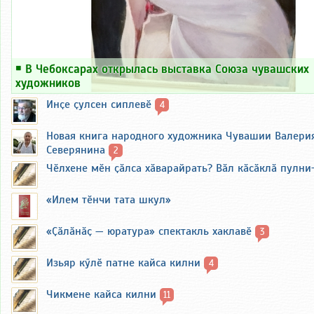
￭
В Чебоксарах открылась выставка Союза чувашских
художников
Инҫе ҫулсен сиплевӗ
4
Новая книга народного художника Чувашии Валери
Северянина
2
Чӗлхене мӗн ҫӑлса хӑварайрать? Вӑл кӑсӑклӑ пулни
«Илем тӗнчи тата шкул»
«Ҫӑлӑнӑҫ — юратура» спектакль хаклавӗ
3
Изьяр кӳлӗ патне кайса килни
4
Чикмене кайса килни
11