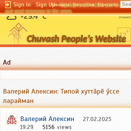
Sign in
|
Sign Up
|
Чӑвашла
По-русски
Esperanto
Signing in will enable you to pos
and send messages to the users.
Я знаю только то, что ничего не знаю.
+29.4 °C
(Сократ)
Ad
Валерий Алексин: Типой хуттӑрӗ ӳссе
ларайман
Валерий Алексин
27.02.2025
19:29
5156
views