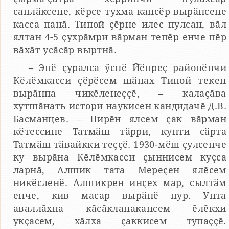
саплӑксене, кӗрсе тухма кансӗр вырӑнсене
касса панӑ. Типой ҫӗрне илес пулсан, вӑл
ялтан 4-5 ҫухрӑмри вӑрман тепӗр енче пӗр
вӑхӑт усӑсӑр выртнӑ.
– Эпӗ ҫуралса ӳснӗ Йӗпреҫ районӗнчи
Кӗлӗмкасси ҫӗрӗсем шӑпах Типой текен
вырӑнпа чикӗленеҫҫӗ, – калаҫӑва
хутшӑнать истори наукисен кандидачӗ Д.В.
Басманцев. – Пирӗн ялсем ҫак вӑрман
кӗтессине Татмӑш тӑрри, кунти сӑрта
Татмӑш тӑвайкки теҫҫӗ. 1930-мӗш ҫулсенче
ку вырӑна Кӗлӗмкасси ҫыннисем куҫса
ларнӑ, Алшик тата Мереҫен ялӗсем
никӗсленӗ. Алшикрен инҫех мар, сылтӑм
енче, кив масар вырӑнӗ пур. Унта
аваллӑхпа кӑсӑкланакансем ӗлӗкхи
укҫасем, хӑлха ҫаккисем тупаҫҫӗ.