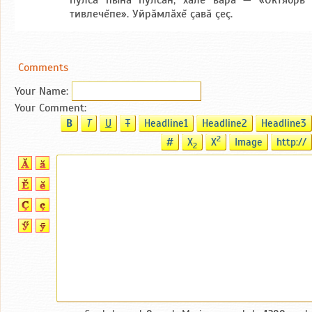
тивлечĕпе». Уйрăмлăхĕ çавă çеç.
Comments
Your Name:
Your Comment:
B
T
U
T
Headline1
Headline2
Headline3
2
#
X
X
Image
http://
2