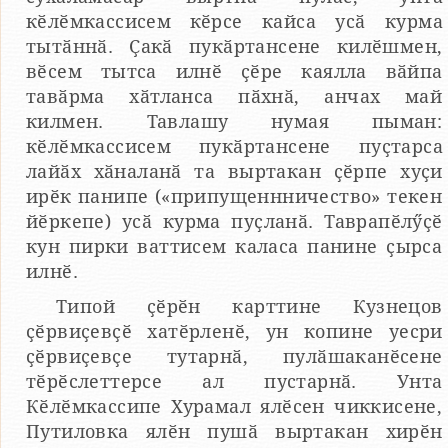
кӗлӗмкассисем кӗрсе кайса усӑ курма
тытӑннӑ. Ҫакӑ пукӑртансене килӗшмен,
вӗсем тытса илнӗ ҫӗре каялла вӑйпа
тавӑрма хӑтланса пӑхнӑ, анчах май
килмен. Тавлашу нумая пыман:
кӗлӗмкассисем пукӑртансене пуҫтарса
лайӑх хӑналанӑ та выртакан ҫӗрпе хуҫи
ирӗк панипе («припущеннничество» текен
йӗркепе) усӑ курма пуҫланӑ. Таврапӗлӳҫӗ
кун пирки ваттисем каласа панине ҫырса
илнӗ.
Типой ҫӗрӗн карттине Кузнецов
ҫӗрвиҫевҫӗ хатӗрленӗ, ун копине уесри
ҫӗрвиҫевҫе тутарнӑ, пулӑшаканӗсене
тӗрӗслеттерсе ал пустарнӑ. Унта
Кӗлӗмкассипе Хурамал ялӗсен чиккисене,
Путиловка ялӗн пушӑ выртакан хирӗн