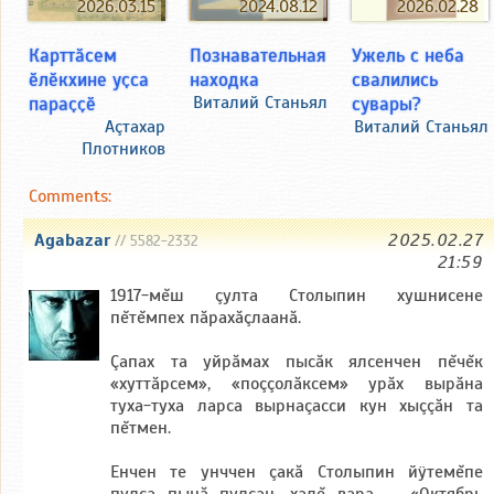
2026.03.15
2026.02.28
2024.08.12
Карттӑсем
Ужель с неба
Познавательная
ӗлӗкхине уҫса
свалились
находка
параҫҫӗ
сувары?
Виталий Станьял
Аçтахар
Виталий Станьял
Плотников
Comments:
Agabazar
2025.02.27
// 5582-2332
21:59
1917-мĕш çулта Столыпин хушнисене
пĕтĕмпех пăрахăçлаанă.
Çапах та уйрăмах пысăк ялсенчен пĕчĕк
«хуттăрсем», «поççолăксем» урăх вырăна
туха-туха ларса вырнаçасси кун хыççăн та
пĕтмен.
Енчен те унччен çакă Столыпин йÿтемĕпе
пулса пынă пулсан, халĕ вара — «Октябрь