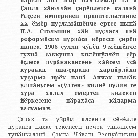
парсан ӑна эсир паллаймӑр та…»
Ҫапла хӑюллӑн ҫирӗплетсе каланӑ
Раҫҫей империйӗн правительствине
ХХ ӗмӗр пуҫламӑшӗнче ертсе пынӑ
П.А. Столыпин хӑй пуҫласа янӑ
реформӑсем пурнӑҫа кӗрессе ҫирӗп
шанса. 1906 ҫулхи чӳкӗн 9-мӗшӗнче
тухнӑ саккунпа килӗшӳллӗн ҫӗр
ӗҫлесе пурӑнакансене хӑйсем усӑ
куракан ана-ҫарана харпӑрлӑха
куҫарма ирӗк панӑ. Анчах пысӑк
улшӑнусем «ҫӳлтен» килнӗ пулин те
хура халӑх ӗмӗртен килекен
йӗркесене пӑрахӑҫа кӑларма
васкаман.
Ҫапах та уйрӑм ялсенче ҫӗнӗлле
пурӑнса пӑхас текенсен пӗчӗк ушкӑнсем
тупӑнкаланӑ. Ҫакна Чӑваш Республикин