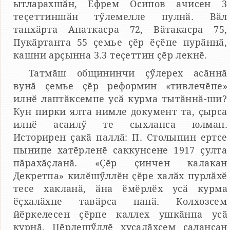
ытларахшӑн, Ефрем Осипов ачисен 3
теҫеттиншӑн тӳлемелле пулнӑ. Вӑл
тапхӑрта Анаткасра 72, Вӑтакасра 75,
Пукӑртанта 55 ҫемье ҫӗр ӗҫӗпе пурӑннӑ,
кашни арҫынна 3.3 теҫеттин ҫӗр лекнӗ.
Татмӑш общининчи ҫӳлерех асӑннӑ
вунӑ ҫемье ҫӗр реформин «тивлечӗпе»
илнӗ лаптӑксемпе усӑ курма тытӑннӑ-ши?
Кун пирки ялта нимле документ та, ҫырса
илнӗ асаилӳ те сыхланса юлман.
Историрен ҫакӑ паллӑ: П. Столыпин ертсе
пынипе хатӗрленӗ саккунсене 1917 ҫулта
пӑрахӑҫланӑ. «Ҫӗр ҫинчен калакан
Декретпа» килӗшӳллӗн ҫӗре халӑх пурлӑхӗ
тесе хакланӑ, ӑна ӗмӗрлӗх усӑ курма
ӗҫхалӑхне тавӑрса панӑ. Колхозсем
йӗркелесен ҫӗрпе каллех ушкӑнпа усӑ
курнӑ. Пӗрлешӳллӗ хуҫалӑхсем салансан