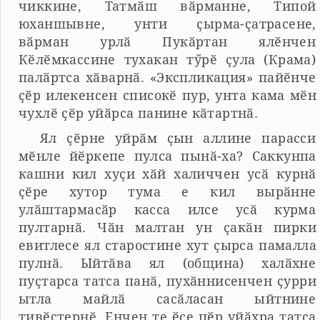
чиккине, Татмӑш вӑрманне, Типой
юханшывне, унти ҫырма-ҫатрасене,
вӑрман урлӑ Пукӑртан ялӗнчен
Кӗлӗмкассине тухакан тӳрӗ ҫула (Крама)
палӑртса хӑварнӑ. «Экспликация» пайӗнче
ҫӗр илекенсен списокӗ пур, унта кама мӗн
чухлӗ ҫӗр уйӑрса панине кӑтартнӑ.
Ял ҫӗрне уйрӑм ҫын аллине парасси
мӗнле йӗркепе пулса пынӑ-ха? Саккунпа
кашни кил хуҫи хӑй халиччен усӑ курнӑ
ҫӗре хутор тума е кил вырӑнне
улӑштармасӑр касса илсе усӑ курма
пултарнӑ. Чӑн малтан ун ҫакӑн пирки
евитлесе ял старостине хут ҫырса памалла
пулнӑ. Ыйтӑва ял (община) халӑхне
пуҫтарса татса панӑ, пухӑннисенчен ҫурри
ытла майлӑ сасӑласан ыйтнине
тивӗҫтернӗ. Енчен те ӗҫе пӗр уйӑхра татса