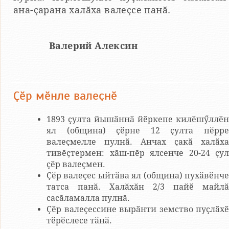
ана-ҫарана халӑха валеҫсе панӑ.
Валерий Алексин
Ҫӗр мӗнле валеҫнӗ
1893 ҫулта йышӑннӑ йӗркепе килӗшӳллӗн
ял (община) ҫӗрне 12 ҫулта пӗрре
валеҫмелле пулнӑ. Анчах ҫакӑ халӑха
тивӗҫтермен: хӑш-пӗр ялсенче 20-24 ҫул
ҫӗр валеҫмен.
Ҫӗр валеҫес ыйтӑва ял (община) пухӑвӗнче
татса панӑ. Халӑхӑн 2/3 пайӗ майлӑ
сасӑламалла пулнӑ.
Ҫӗр валеҫессине вырӑнти земство пуҫлӑхӗ
тӗрӗслесе тӑнӑ.