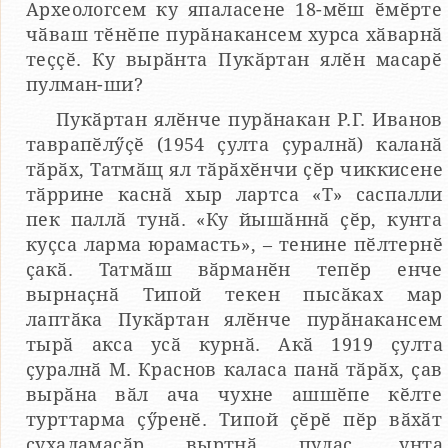
Археологсем ку япаласене 18-мӗш ӗмӗрте
чӑваш тӗнӗпе пурӑнакансем хурса хӑварнӑ
теҫҫӗ. Ку вырӑнта Пукӑртан ялӗн масарӗ
пулман-ши?
Пукӑртан ялӗнче пурӑнакан Р.Г. Иванов
таврапӗлӳҫӗ (1954 ҫулта ҫуралнӑ) каланӑ
тӑрӑх, Татмӑщ ял тӑрӑхӗнчи ҫӗр чиккисене
тӑррине каснӑ хыр лартса «Т» саспалли
пек паллӑ тунӑ. «Ку йышӑннӑ ҫӗр, кунта
куҫса ларма юрамасть», – тенине пӗлтернӗ
ҫакӑ. Татмӑш вӑрманӗн тепӗр енче
вырнаҫнӑ Типой текен пысӑках мар
лаптӑка Пукӑртан ялӗнче пурӑнакансем
тырӑ акса усӑ курнӑ. Акӑ 1919 ҫулта
ҫуралнӑ М. Краснов каласа панӑ тӑрӑх, ҫав
вырӑна вӑл ача чухне ашшӗпе кӗлте
турттарма ҫӳренӗ. Типой ҫӗрӗ пӗр вӑхӑт
сухаламасӑр выртнӑ пулас, унта