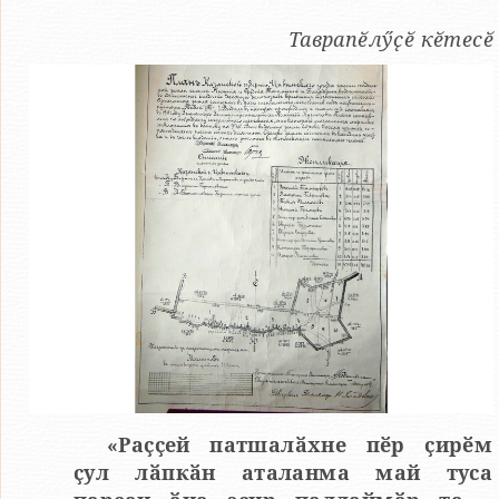
Таврапӗлӳҫӗ кӗтесӗ
«Раҫҫей патшалӑхне пӗр ҫирӗм
ҫул лӑпкӑн аталанма май туса