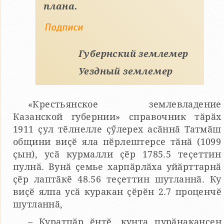
плана.
Подписи
Губернский землемер
Уездный землемер
«Крестьянское землевладение
Казанской губернии» справочник тӑрӑх
1911 ҫул тӗлнелле ҫӳлерех асӑннӑ Татмӑш
общини виҫӗ яла пӗрлештерсе тӑнӑ (1099
ҫын), усӑ курмалли ҫӗр 1785.5 теҫеттин
пулнӑ. Вунӑ ҫемье харпӑрлӑха уйӑрттарнӑ
ҫӗр лаптӑкӗ 48.56 теҫеттин шутланнӑ. Ку
виҫӗ ялпа усӑ куракан ҫӗрӗн 2.7 проценчӗ
шутланнӑ,
– Куратпӑр ӗнтӗ, кунта пурӑнакансен