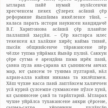
ытларах пайӗ нумай вулӑссенчи
хресченсем пекех ҫӳлерех асӑннӑ ҫӗр
реформине йышӑнма иккӗленсе тӑнӑ, –
каласа парать истори наукисен кандидачӗ
В.Г. Харитонова асӑннӑ ҫӗр планӗпе
паллашнӑ хыҫҫӑн. – Ҫӗр кастарса илес
текенсен ял халӑхне хирӗҫ кайма тивнӗ,
пысӑк общинӑсенче тӑракансене пӗр
чӗлхе тупма уйрӑмах йывӑр пулнӑ. Саккун
ҫӗре сутма е арендӑна пама ирӗк панӑ,
ҫавна пула ана-ҫарана ял ҫыннисем анчах
мар, ют ҫынсем те туянма пултарнӑ, вӑл
алран-алла кайни никама та килӗшмен.
Хӑш чухне касса панӑ лаптӑксем халиччен
усӑ курнӑ ҫулсемпе сукмаксене пӳлсе хунӑ,
ял ҫыннисене ҫакӑ та тарӑхтарнӑ. Ытларах
чухне уйрӑлса тухакансене аякри ҫӗрсене,
ҫырма-ҫатра хӗрринчи пулӑхсӑр