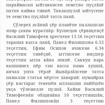
параймасан ыйтакансен земство пуҫлӑхӗ
патне кайма тивнӗ. Тавлашуллӑ ыйтусене
те земство пуҫлӑхӗ татса панӑ.
Ҫӳлерех асӑннӑ ҫӗр планӗпе паллашсан
эпир ҫакна куратпӑр: Кузнецов ҫӗрвиҫевҫӗ
Василий Тимофеев хресчене 13.16 теҫеттин
таранах касса панӑ, Павел Филиппова 6.52
теҫеттин, Ефим Осипов ачисене 6.34
теҫеттин тивӗҫнӗ, ыттисене виҫшер
теҫеттин ытла кӑна лекнӗ. Саккун вара
кашнинех пӗр тан касса пама хушнӑ,
анчах унта тӗрлӗ йывӑрлӑхсене татса
памалли статья кӗртсе хаварнӑ: нумайрах
ҫӗр кастарас текенӗн ытлашши пайӗшӗн
укҫа тӳлемелле пулнӑ. Хайхи Василий
Тимофеевӑн общинӑна 10 теҫеттиншӑн,
Павел Филипповӑн 3 теҫеттин