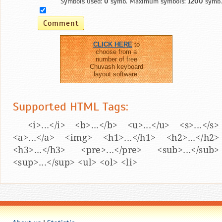
Symbols used:
0
symb. Maximum symbols:
1200
symb.
CLICK HERE
to
choose from a
number of free
Chuvash keyboard
layout software.
Supported HTML Tags:
<i>...</i> <b>...</b> <u>...</u> <s>...</s>
<a>...</a> <img> <h1>...</h1> <h2>...</h2>
<h3>...</h3> <pre>...</pre> <sub>...</sub>
<sup>...</sup> <ul> <ol> <li>