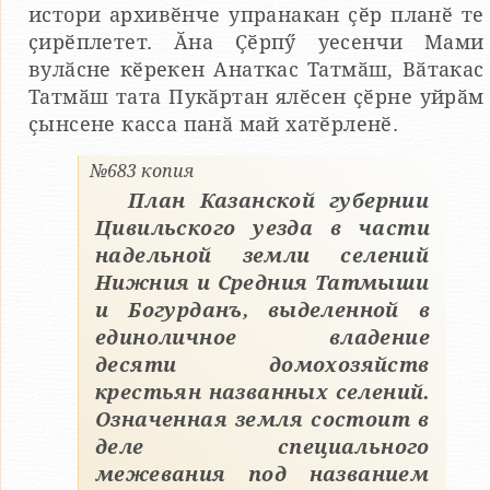
истори архивӗнче упранакан ҫӗр планӗ те
ҫирӗплетет. Ӑна Ҫӗрпӳ уесенчи Мами
вулӑсне кӗрекен Анаткас Татмӑш, Вӑтакас
Татмӑш тата Пукӑртан ялӗсен ҫӗрне уйрӑм
ҫынсене касса панӑ май хатӗрленӗ.
№683 копия
План Казанской губернии
Цивильского уезда в части
надельной земли селений
Нижния и Средния Татмыши
и Богурданъ, выделенной в
единоличное владение
десяти домохозяйств
крестьян названных селений.
Означенная земля состоит в
деле специального
межевания под названием