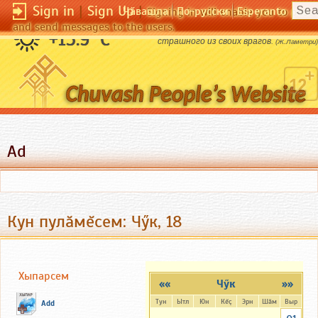
Sign in
|
Sign Up
|
Чӑвашла
По-русски
Esperanto
Signing in will enable you to pos
and send messages to the users.
Человек в самом себе носит самого
+15.9 °C
страшного из своих врагов.
(Ж.Ламетри)
Ad
Кун пулăмĕсем: Чӳк, 18
Хыпарсем
««
Чӳк
»»
Тун
Ытл
Юн
Кĕç
Эрн
Шăм
Выр
Add