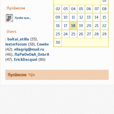
01
Пулăмсем
02
03
04
05
06
07
08
09
10
11
12
13
14
15
Пулăм хуш...
16
17
18
19
20
21
22
Users
23
24
25
26
27
28
29
:
baltai_atilla
(33),
30
lexterforum
(38),
Семён
(42),
ellagrig@mail.ru
(46),
ЛаРиОнОвА_ОлЬгА
(47),
ErickDacquel
(86)
Пулăмсем
:
Чӳк