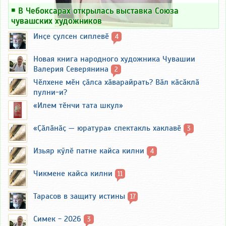
￭
В Чебоксарах открылась выставка Союза
чувашских художников
Инҫе ҫулсен сиплевӗ
4
Новая книга народного художника Чувашии
Валерия Северянина
2
Чӗлхене мӗн ҫӑлса хӑварайрать? Вӑл кӑсӑклӑ
пулни-и?
«Илем тӗнчи тата шкул»
«Ҫӑлӑнӑҫ — юратура» спектакль хаклавӗ
3
Изьяр кӳлӗ патне кайса килни
4
Чикмене кайса килни
11
Тарасов в защиту истины
17
Симек - 2026
3