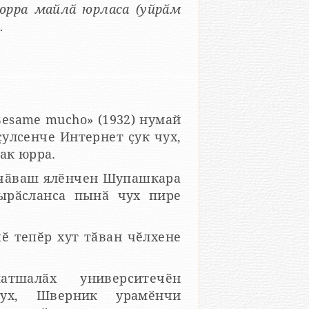
юрра майлӑ юрласа (уйрӑм
.
Besame mucho» (1932) нумай
ҫулсенче Интернет ҫук чух,
ак юрра.
р чӑваш ялӗнчен Шупашкара
вырӑсланса пынӑ чух пире
пӗ тепӗр хут тӑван чӗлхене
тшалӑх университечӗн
чух, Шверник урамӗнчи