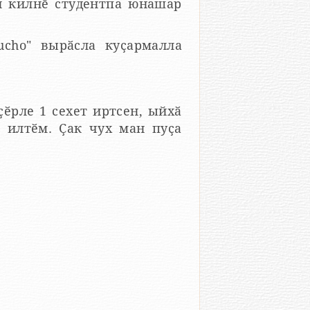
н килнӗ студентпа юнашар
cho" вырӑсла куҫармалла
.
ҫӗрле 1 сехет иртсен, ыйхӑ
а илтӗм. Ҫак чух ман пуҫа