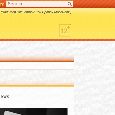
nto
s.
.
(Вольтер "Фанатизм или Пророк Магомет")
iews