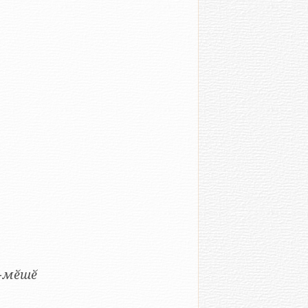
1-мӗшӗ