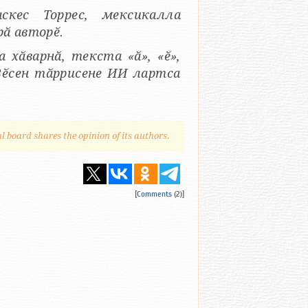
скес Торрес, мексикалла
ӑ авторӗ.
 хӑварнӑ, текста «ӑ», «ӗ»,
 Вӗсен тӑррисене ИИ лартса
al board shares the opinion of its authors.
[
Comments
(2)]