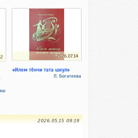
2026.07.14
02
«Илем тӗнчи тата шкул»
Л. Богатеева
х
таш
2026.05.15 09:19