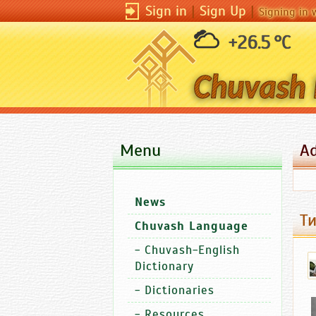
Sign in
|
Sign Up
|
Signing in 
+26.5 °C
Menu
A
News
Т
Chuvash Language
-
Chuvash-English
Dictionary
-
Dictionaries
-
Resources