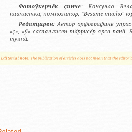
Фотоӳкерчӗк ҫинче
: Консуэло Вела
пианистка, композитор, "Besame mucho" юр
Редакцирен
: Автор орфографине упраса
«ҫ», «ӳ» саспаллисен тӑррисӗр ярса панӑ.
тухнӑ.
Editorial note
: The publication of articles does not mean that the editori
Related