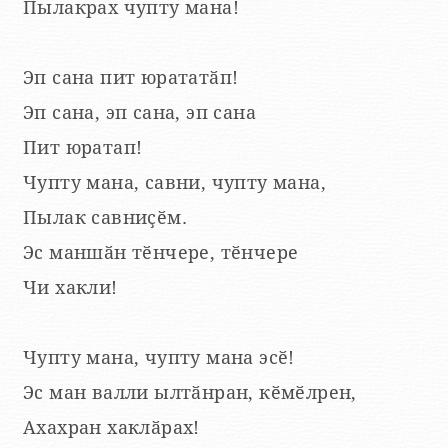
Пылакрах чупту мана!
Эп сана пит юрататӑп!
Эп сана, эп сана, эп сана
Пит юратап!
Чупту мана, савни, чупту мана,
Пылак савниҫӗм.
Эс маншӑн тӗнчере, тӗнчере
Чи хакли!
Чупту мана, чупту мана эсӗ!
Эс ман валли ылтӑнран, кӗмӗлрен,
Ахахран хаклӑрах!