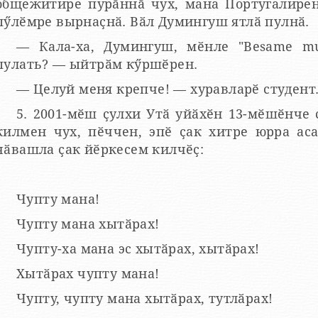
общежитире пурӑннӑ чух, мана Португалире
пӳлӗмре вырнаҫнӑ. Вӑл Думингуш ятлӑ пулнӑ.
— Кала-ха, Думингуш, мӗнле "Besame mu
пулать? — ыйтрӑм кӳршӗрен.
— Целуй меня крепче! — хуравларӗ студент
5. 2001-мӗш ҫулхи Утӑ уйӑхӗн 13-мӗшӗнче 
килмен чух, пӗччен, эпӗ ҫак хитре юрра ас
чӑвашла ҫак йӗркесем килчӗҫ:
Чупту мана!
Чупту мана хытӑрах!
Чупту-ха мана эс хытӑрах, хытӑрах!
Хытӑрах чупту мана!
Чупту, чупту мана хытӑрах, тутлӑрах!