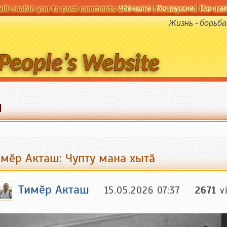
Чӑвашла
По-русски
Espera
will enable you to post comments and send messages to the user
Жизнь - борьба
d
имӗр Акташ: Чупту мана хытӑ
Тимӗр Акташ
15.05.2026 07:37
2671
v