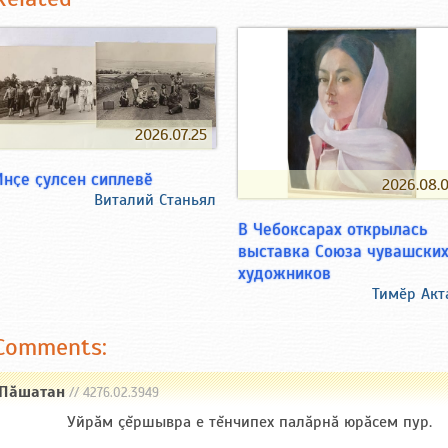
2026.07.25
Инҫе ҫулсен сиплевӗ
2026.08.
Виталий Станьял
В Чебоксарах открылась
выставка Союза чувашски
художников
Тимӗр Ак
Comments:
Пăшатан
// 4276.02.3949
Уйрăм çĕршывра е тĕнчипех палăрнă юрăсем пур.