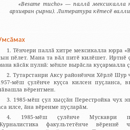
«Besame mucho» — паллӑ мексикалла 
архивран ҫырни). Литература кӗтесӗ валли
Умсӑмах
1. Тӗнчери паллӑ хитре мексикалла юрра «
ҫын пӗлет. Мана та вӑл питӗ килӗшет. Иртнӗ 
мана кӑсӑк пулнӑ: мӗнле вырӑсла куҫармалла ҫ
2. Тутарстанри Аксу районӗнчи Хӗрлӗ Шу
1957-мӗш ҫулӗнче куҫса килсен пуҫланса, 
чӑвашла вӗрентмен.
3. 1985-мӗш ҫул хыҫҫӑн Перестройка чух э
аса илсе, ӑна вӗренме пуҫларӑм.
4. 1985-мӗш ҫулӗнче Мускаври па
Журналистика факультетӗнче вӗреннӗ 