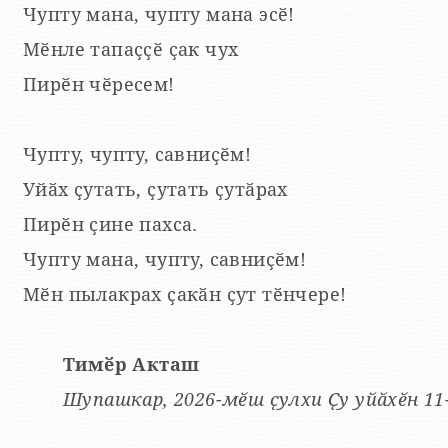
Чупту мана, чупту мана эсӗ!
Мӗнле тапаҫҫӗ ҫак чух
Пирӗн чӗресем!
Чупту, чупту, савниҫӗм!
Уйӑх ҫутать, ҫутать ҫутӑрах
Пирӗн ҫине пахса.
Чупту мана, чупту, савниҫӗм!
Мӗн пылакрах ҫакӑн ҫут тӗнчере!
Тимӗр Акташ
Шупашкар, 2026-мӗш ҫулхи Ҫу уйӑхӗн 1