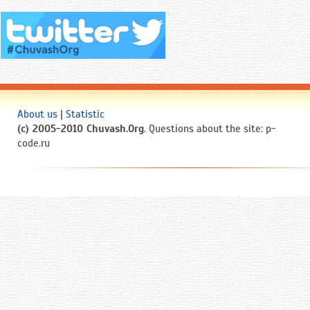
отставку с поста министра юстиции
России в знак несогласия с
Президентом РФ Борисом Ельциным
в ходе его борьбы с консервативным
Съездом народных депутатов РФ и
Верховным Советом РФ.
После отставки Федоров работал
About us
|
Statistic
председателем Московской коллегии
(c) 2005-2010 Chuvash.Org
. Questions about the site: p-
адвокатов.
code.ru
В декабре 1993 года Федоров был
избран депутатом Госдумы РФ и
Президентом Чувашской Республики.
Возглавлял республику с 1994 по
2010 год.
Федоров критиковал методы
«восстановления конституционного
порядка» в Чеченской Республике с
начала первой военной кампании РФ
в декабре 1994 года. В январе 1995