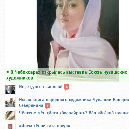
на самолет в Ленинград в военное
училище. И его судьба сложилась
по-другому. Об этом тоже говорится
в книге.
Федоров закончил Юридический
факультет Казанского университета.
Его пригласили преподавать в
Чувашский госуниверситет. Окончил
аспирантуру в Москве. Защитил
кандидатскую диссертацию.
В 1989 году Федоров баллотировался
￭
В Чебоксарах открылась выставка Союза чувашских
в народные депутаты СССР и был
художников
избран.
Инҫе ҫулсен сиплевӗ
4
В 1990 году Федоров вошел в
правительство РСФСР и стал
Новая книга народного художника Чувашии Валери
министром юстиции.
Северянина
2
Чӗлхене мӗн ҫӑлса хӑварайрать? Вӑл кӑсӑклӑ пулни
Общественная позиция
Федорова
«Илем тӗнчи тата шкул»