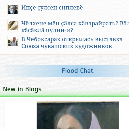
Инҫе ҫулсен сиплевӗ
Чӗлхене мӗн ҫӑлса хӑварайрать? Вӑ
кӑсӑклӑ пулни-и?
В Чебоксарах открылась выставка
Союза чувашских художников
Учился Фёдоров прилежно. Тогда же
в школе в нем проявились
Flood Chat
лидерские качества личности. В
одной из книг о школьных годах на
фотоиллюстрации Федоров идёт
New in Blogs
впереди в роли командира группы с
бутафорским «автоматом» в руках.
Федоров успешно закончил
Толиковскую среднюю школу в 1975
году.
Абитуриент Федоров опоздал утром