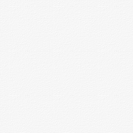
года в Чебоксарах Федоров
организовал встречу руководителей
ряда регионов РФ.
Последующая деятельность
Федорова известна и изложена в
Чувашской Энциклопедии и
Википедии. В настоящее время
Федоров является членом Совета
Федерации от исполнительной
власти Чувашской Республики.
Строительство химкомбината
В конце 1950-х годов ЦК КПСС и
правительство СССР решили
построить в Чувашии крупный
химкомбинат для производства
химического оружия неподалеку от
берега Волги около устьев рек
Кукшум и Цивиль в густонаселенной
местности.