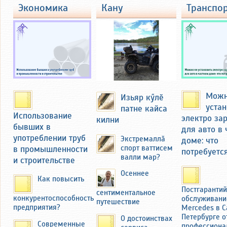
там и осмотрел бывшую усадьбу
экономика
кану
транспо
Федоровых с большим огородом
около 40 соток. Там семья
выращивала картофель и ранние
зелень и овощи на продажу на
базаре в Чебоксарах и
Новочебоксарске. Продукцию
вывозили на мотоцикле с коляской
через мост над речкой Кукшум.
Можн
Изьяр кӳлӗ
устан
патне кайса
Использование
электро за
килни
бывших в
для авто в
употреблении труб
Экстремаллӑ
доме: что
в промышленности
спорт ваттисем
потребуетс
валли мар?
и строительстве
Осеннее
Как повысить
Постгаранти
сентиментальное
конкурентоспособность
обслуживани
путешествие
предприятия?
Mercedes в С
Николай Фёдоров вспоминал, как он
Петербурге о
О достоинствах
Современные
профессиона
иногда, помогая отцу, сам продавал