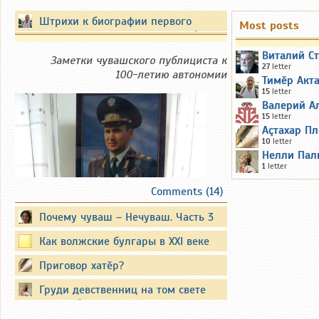
Штрихи к биографии первого
Most posts
Президента Чувашской Республики
Виталий С
Заметки чувашского публициста к
27
letter
100-летию автономии
Тимӗр Акт
15
letter
Валерий А
15
letter
Аçтахар Пл
10
letter
Нелли Пал
1
letter
Comments (14)
Почему чуваш – Нечуваш. Часть 3
Вместо предисловия
Как волжские булгары в XXI веке
татарами стали
Приговор хатӗр?
Существуют официальные
опубликованные биографии
Груди девственниц на том свете
известных политиков. Они также
кусать будут змеи злые...
публикуют свои воспоминания.