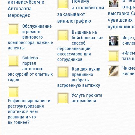
Почему
активисчӗсем е
драматический момент, когда при
откр
автолюбители
Автовазпа
сносе их родного дома бульдозером,
выставка С
заказывают
мерседес
его отец пытался помешать этому с
чувашских
винилографию
топором в руках со слезами на
художнико
Обслуживание
глазах.
и ремонт
Вышивка на
винтового
бейсболках как
Инҫе 
Семья Федоровых переехала в
компрессора: важные
способ
сипле
другую деревню — Миснеры
аспекты
персонализации
Чебоксарского района ЧАССР.
«Илем
аксессуаров для
GuideGo —
тата 
сотрудников
портал
Чикме
авторских
Как для кухни
килни
экскурсий от опытных
правильно
гидов
выбрать
встроенную вытяжку
Услуга проката
автомобиля
Рефинансирование и
реструктуризация
ипотеки: в чем
разница и что
выгоднее?
В 2019 году автор этих строк побывал